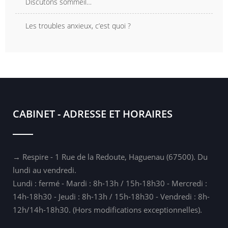
Discutons sommeil…
Les troubles anxieux, c’est quoi ?
CABINET - ADRESSE ET HORAIRES
→ Respire - 1 Rue de la Redoute, Haguenau (67500). Du
lundi au vendredi.
Lundi : fermé - Mardi : 8h-13h / 15h-18h30 - Mercredi :
14h-18h30 - Jeudi : 8h-13h / 15h-18h30 - Vendredi : 8h-
12h/14h-18h30. (Hors modifications exceptionnelles).