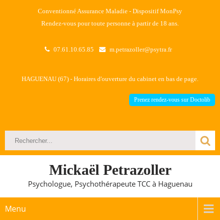
Conventionné Assurance Maladie - Dispositif MonPsy
Rendez-vous pour toute personne à partir de 18 ans.
07.61.10.65.85
m.petrazoller@psytra.fr
HAGUENAU (67) - Horaires d'ouverture du cabinet en bas de page.
Prenez rendez-vous sur Doctolib
Mickaël Petrazoller
Psychologue, Psychothérapeute TCC à Haguenau
Menu