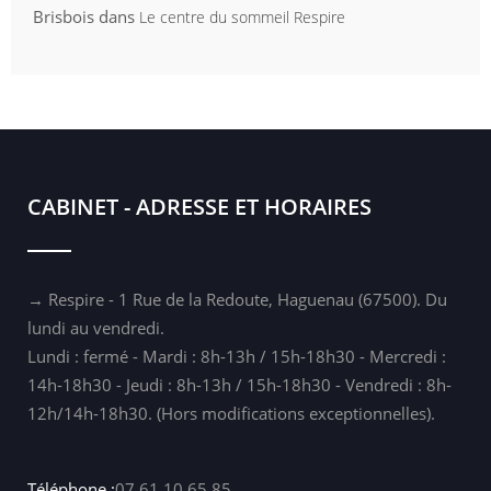
Brisbois
dans
Le centre du sommeil Respire
CABINET - ADRESSE ET HORAIRES
→ Respire - 1 Rue de la Redoute, Haguenau (67500). Du
lundi au vendredi.
Lundi : fermé - Mardi : 8h-13h / 15h-18h30 - Mercredi :
14h-18h30 - Jeudi : 8h-13h / 15h-18h30 - Vendredi : 8h-
12h/14h-18h30. (Hors modifications exceptionnelles).
Téléphone :
07.61.10.65.85