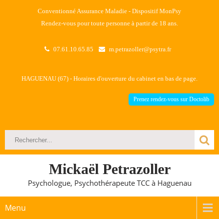
Conventionné Assurance Maladie - Dispositif MonPsy
Rendez-vous pour toute personne à partir de 18 ans.
07.61.10.65.85
m.petrazoller@psytra.fr
HAGUENAU (67) - Horaires d'ouverture du cabinet en bas de page.
Prenez rendez-vous sur Doctolib
Mickaël Petrazoller
Psychologue, Psychothérapeute TCC à Haguenau
Menu