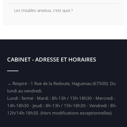
Les troubles anxieux, c’est quoi ?
CABINET - ADRESSE ET HORAIRES
→ Respire - 1 Rue de la Redoute, Haguenau (67500). Du
lundi au vendredi.
Lundi : fermé - Mardi : 8h-13h / 15h-18h30 - Mercredi :
14h-18h30 - Jeudi : 8h-13h / 15h-18h30 - Vendredi : 8h-
12h/14h-18h30. (Hors modifications exceptionnelles).