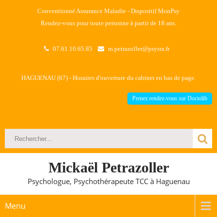
Conventionné Assurance Maladie - Dispositif MonPsy
Rendez-vous pour toute personne à partir de 18 ans.
07.61.10.65.85
m.petrazoller@psytra.fr
HAGUENAU (67) - Horaires d'ouverture du cabinet en bas de page.
Prenez rendez-vous sur Doctolib
Mickaël Petrazoller
Psychologue, Psychothérapeute TCC à Haguenau
Menu