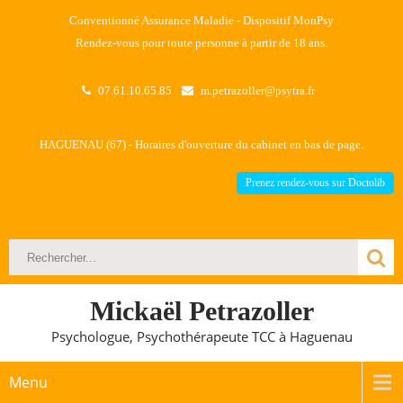
Conventionné Assurance Maladie - Dispositif MonPsy
Rendez-vous pour toute personne à partir de 18 ans.
07.61.10.65.85
m.petrazoller@psytra.fr
HAGUENAU (67) - Horaires d'ouverture du cabinet en bas de page.
Prenez rendez-vous sur Doctolib
Mickaël Petrazoller
Psychologue, Psychothérapeute TCC à Haguenau
Menu